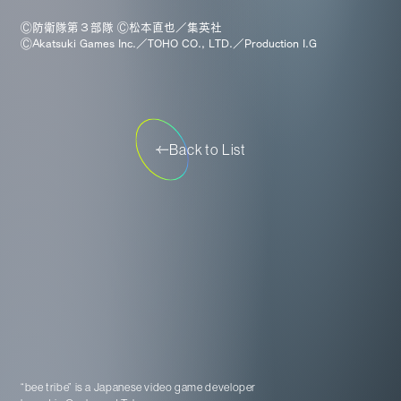
Ⓒ防衛隊第３部隊 Ⓒ松本直也／集英社
ⒸAkatsuki Games Inc.／TOHO CO., LTD.／Production I.G
Back to List
“bee tribe” is a Japanese video game developer