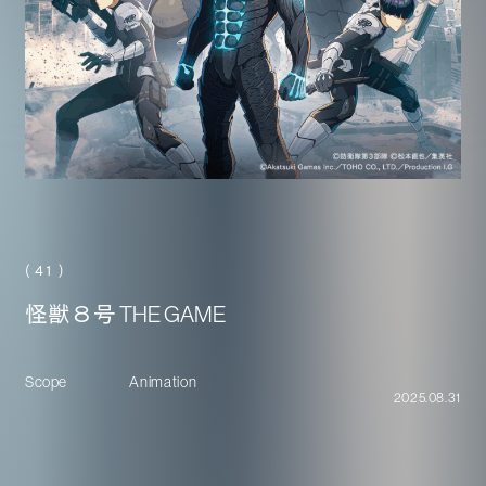
( 41 )
怪獣８号 THE GAME
Scope
Animation
2025.08.31