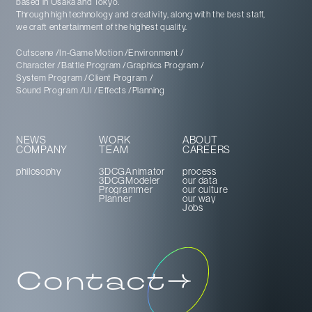
based in Osaka and Tokyo
.
Through high technology and creativity, along with the best staff,
we craft entertainment of the highest quality.
Cutscene
In-Game Motion
Environment
Character
Battle Program
Graphics Program
System Program
Client Program
Sound Program
UI
Effects
Planning
NEWS
WORK
ABOUT
COMPANY
TEAM
CAREERS
philosophy
3DCGAnimator
process
3DCGModeler
our data
Programmer
our culture
Planner
our way
Jobs
Contact