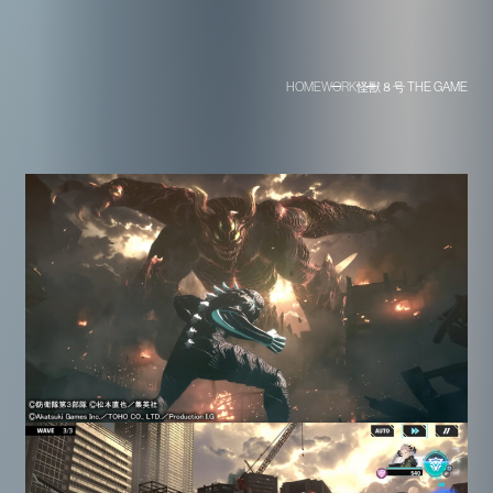
HOME
WORK
怪獣８号 THE GAME