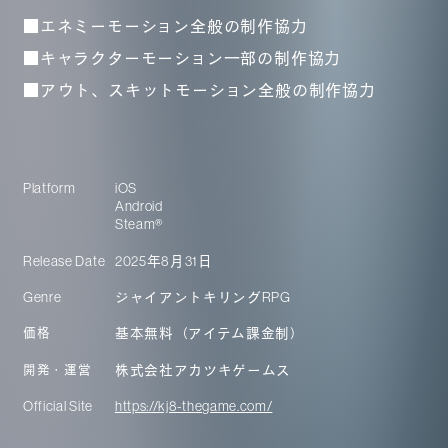
■エネミーモーション全般の制作協力
■キャラクターモーション一部の制作協力
■アウト、スキットモーション全般の制作協力
Platform
iOS
Android
Steam®
Release Date
2025年8月31日
Genre
ジャイアントキリングRPG
基本無料（アイテム課金制）
価格
株式会社アカツキゲームス
開発・運営
Official Site
https://kj8-thegame.com/