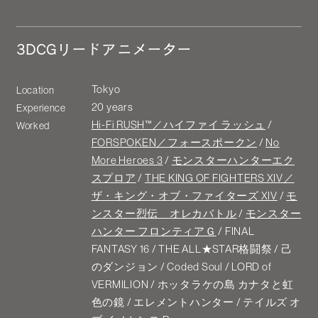
3DCGリードアニメーター
Tokyo
Location
20 years
Experience
Hi-Fi RUSH™／ハイファイ ラッシュ
/
Worked
FORSPOKEN／フォースポークン
/
No
More Heroes 3
/
モンスターハンターエク
スプロア
/
THE KING OF FIGHTERS XIV／
ザ・キング・オブ・ファイターズ XIV
/
モ
ンスター烈伝 オレカバトル
/
モンスター
ハンター フロンティアＧ
/ FINAL
FANTASY 16 / THE ALL★STAR格闘祭 / 己
のダンジョン / Coded Soul / LORD of
VERMILION / ホッタラケの島 カナタと虹
色の鏡 / エレメントハンター / テイルズ オ