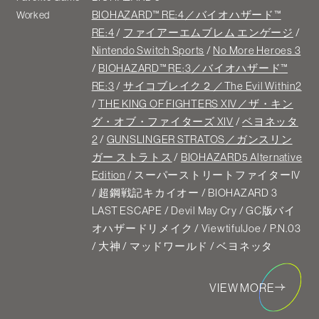
BIOHAZARD™ RE:4／バイオハザード™
Worked
RE:4
/
ファイアーエムブレム エンゲージ
/
Nintendo Switch Sports
/
No More Heroes 3
/
BIOHAZARD™ RE:3／バイオハザード™
RE:3
/
サイコブレイク２／The Evil Within2
/
THE KING OF FIGHTERS XIV／ザ・キン
グ・オブ・ファイターズ XIV
/
ベヨネッタ
2
/
GUNSLINGER STRATOS／ガンスリン
ガー ストラトス
/
BIOHAZARD5 Alternative
Edition
/ スーパーストリートファイターIV
/ 超鋼戦記キカイオー / BIOHAZARD 3
LAST ESCAPE / Devil May Cry / GC版バイ
オハザードリメイク / ViewtifulJoe / P.N.03
/ 大神 / マッドワールド / ベヨネッタ
VIEW MORE