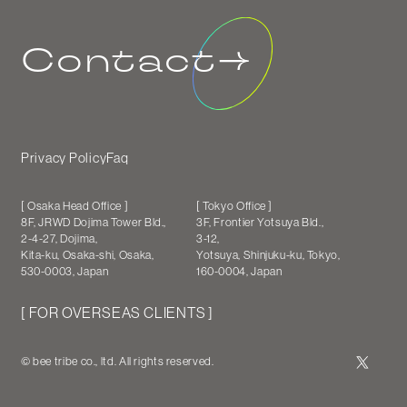
Contact
Privacy Policy
Faq
[ Osaka Head Office ]
[ Tokyo Office ]
8F, JRWD Dojima Tower Bld.,
3F, Frontier Yotsuya Bld.,
2-4-27, Dojima,
3-12,
Kita-ku, Osaka-shi, Osaka,
Yotsuya, Shinjuku-ku, Tokyo,
530-0003, Japan
160-0004, Japan
[
FOR OVERSEAS CLIENTS
]
© bee tribe co., ltd. All rights reserved.