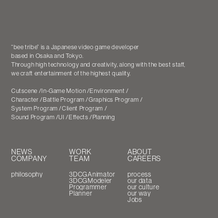
“bee tribe” is a Japanese video game developer
based in Osaka and Tokyo
.
Through high technology and creativity, along with the best staff,
we craft entertainment of the highest quality.
Cutscene
In-Game Motion
Environment
Character
Battle Program
Graphics Program
System Program
Client Program
Sound Program
UI
Effects
Planning
NEWS
WORK
ABOUT
COMPANY
TEAM
CAREERS
philosophy
3DCGAnimator
process
3DCGModeler
our data
Programmer
our culture
Planner
our way
Jobs