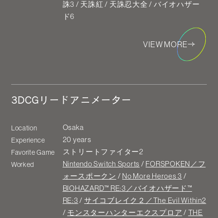
誅3 / 天誅紅 / 天誅忍大全 / バイオハザー
ド6
VIEW MORE
3DCGリードアニメーター
Osaka
Location
20 years
Experience
ストリートファイター2
Favorite Game
Nintendo Switch Sports
/
FORSPOKEN／フ
Worked
ォースポークン
/
No More Heroes 3
/
BIOHAZARD™ RE:3／バイオハザード™
RE:3
/
サイコブレイク２／The Evil Within2
/
モンスターハンターエクスプロア
/
THE