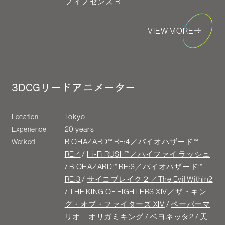
ブ イノセンス R
VIEW MORE
3DCGリードアニメーター
Tokyo
Location
20 years
Experience
BIOHAZARD™ RE:4／バイオハザード™
Worked
RE:4
/
Hi-Fi RUSH™／ハイファイ ラッシュ
/
BIOHAZARD™ RE:3／バイオハザード™
RE:3
/
サイコブレイク２／The Evil Within2
/
THE KING OF FIGHTERS XIV／ザ・キン
グ・オブ・ファイターズ XIV
/
ペーパーマ
リオ オリガミキング
/
ベヨネッタ2
/ 天