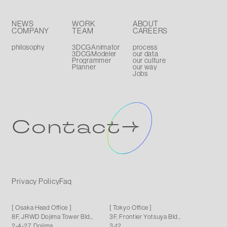
NEWS
WORK
ABOUT
COMPANY
TEAM
CAREERS
philosophy
3DCGAnimator
process
3DCGModeler
our data
Programmer
our culture
Planner
our way
Jobs
Contact
Privacy Policy
Faq
[ Osaka Head Office ]
[ Tokyo Office ]
8F, JRWD Dojima Tower Bld.,
3F, Frontier Yotsuya Bld.,
2-4-27, Dojima,
3-12,