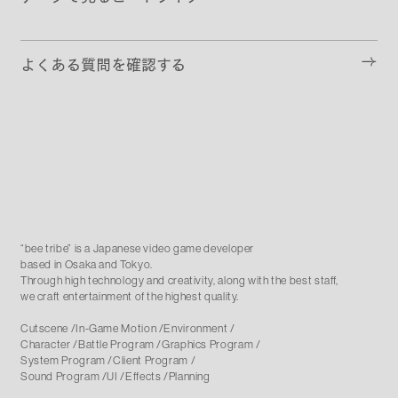
よくある質問を確認する
“bee tribe” is a Japanese video game developer
based in Osaka and Tokyo
.
Through high technology and creativity, along with the best staff,
we craft entertainment of the highest quality.
Cutscene
In-Game Motion
Environment
Character
Battle Program
Graphics Program
System Program
Client Program
Sound Program
UI
Effects
Planning