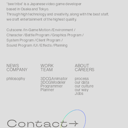
“bee tribe” is a Japanese video game developer
based in Osaka and Tokyo
.
Through high technology and creativity, along with the best staff,
we craft entertainment of the highest quality.
Cutscene
In-Game Motion
Environment
Character
Battle Program
Graphics Program
System Program
Client Program
Sound Program
UI
Effects
Planning
NEWS
WORK
ABOUT
COMPANY
TEAM
CAREERS
philosophy
3DCGAnimator
process
3DCGModeler
our data
Programmer
our culture
Planner
our way
Jobs
Contact