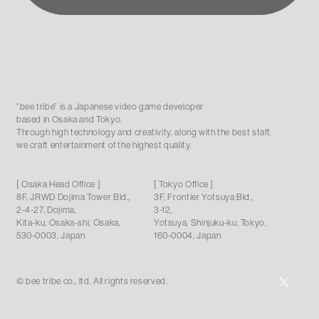
“bee tribe” is a Japanese video game developer
based in Osaka and Tokyo
.
Through high technology and creativity, along with the best staff,
we craft entertainment of the highest quality.
[ Osaka Head Office ]
[ Tokyo Office ]
8F, JRWD Dojima Tower Bld.,
3F, Frontier Yotsuya Bld.,
2-4-27, Dojima,
3-12,
Kita-ku, Osaka-shi, Osaka,
Yotsuya, Shinjuku-ku, Tokyo,
530-0003, Japan
160-0004, Japan
© bee tribe co., ltd. All rights reserved.